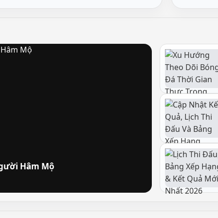
Người Hâm Mộ