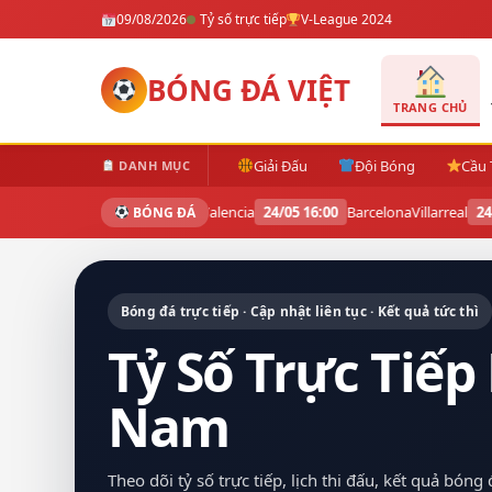
09/08/2026
Tỷ số trực tiếp
V-League 2024
BÓNG ĐÁ VIỆT
TRANG CHỦ
Giải Đấu
Đội Bóng
Cầu
DANH MỤC
in
30/05 16:00
Arsenal
Valencia
24/05 16:00
Barcelona
Villarreal
24/05 16:0
BÓNG ĐÁ
Bóng đá trực tiếp · Cập nhật liên tục · Kết quả tức thì
Tỷ Số Trực Tiếp
Nam
Theo dõi tỷ số trực tiếp, lịch thi đấu, kết quả bón