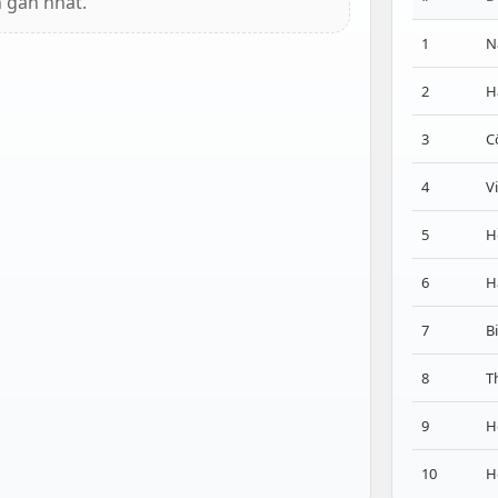
 gần nhất.
1
N
2
H
3
C
4
Vi
5
H
6
H
7
B
8
T
9
H
10
H