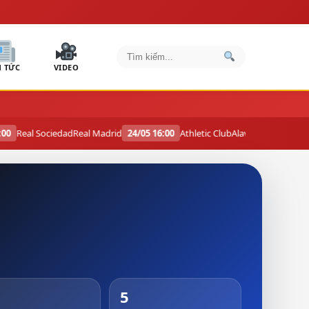
N TỨC
VIDEO
l Sociedad
Real Madrid
24/05 16:00
Athletic Club
Alaves
24/05 16:00
Rayo 
5