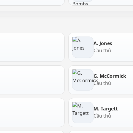
A. Jones
Cầu thủ
G. McCormick
Cầu thủ
M. Targett
Cầu thủ