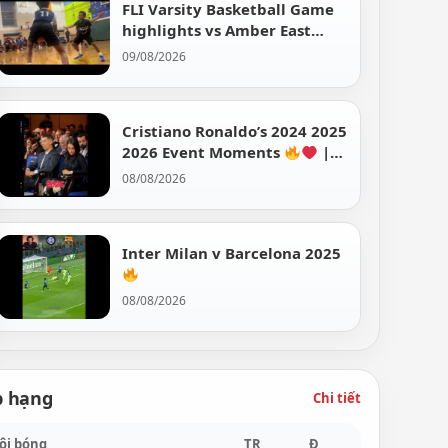
FLI Varsity Basketball Game
highlights vs Amber East
Harlem 2025-2026 season
09/08/2026
Cristiano Ronaldo’s 2024 2025
2026 Event Moments
|
Ronaldo Vibe
08/08/2026
Inter Milan v Barcelona 2025
08/08/2026
p hạng
Chi tiết
ội bóng
TR
Đ